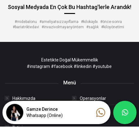
Sosyal Medyada En Çok Bu Hashtag'lerle Arandık!
#midebalonu
#ameliyatsızzayıflama
#kilokaybı
#önce-sonra
#bariatriktedavi
#invazivolmayanyöntem
#sağlık
#kiloyönetimi
Estetikte Doğal Mükemmellik
#instagram
#facebook
#linkedin
#youtube
Menü
Hakkımızda
Operasyonlar
Gamze Derince
Estetik Yolculuğu
Blog
Whatsapp (Online)
İletişim