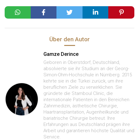
Über den Autor
Gamze Derince
Geboren in Oberstdorf, Deutschland,
absolvierte sie ihr Studium an der Georg-
Simon-Ohm-Hochschule in Nürnberg. 2015
kehrte sie in die Türkei zurück, um ihre
beruflichen Ziele zu verwirklichen. Sie
gründete die Stamboul Clinic, die
internationale Patienten in den Bereichen
Zahnmedizin, ästhetische Chirurgie,
Haartransplantation, Augenheilkunde und
bariatrische Chirurgie betreut. Ihre
Erfahrungen aus Deutschland prägen ihre
Arbeit und garantieren höchste Qualität und
Service.