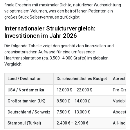
finale Ergebnis mit maximaler Dichte, natürlicher Wuchsrichtung
ve optimalem Volumen, was den betroffenen Patienten ein
großes Stück Selbstvertrauen zurückgibt.
Internationaler Strukturvergleich:
Investitionen im Jahr 2026
Die folgende Tabelle zeigt den geschätzten finanziellen und
organisatorischen Aufwand für eine umfassende
Haartransplantation (ca. 3.500–4,000 Grafts) im globalen
Vergleich:
Land / Destination
Durchschnittliches Budget
Abrechn
USA / Nordamerika
12.000 $ – 22.000 $
Pro-Graf
Großbritannien (UK)
8.500 £ – 14.000 £
Variable
Deutschland / Schweiz
7.500 € – 13.000 €
Abgestuf
Stamboul (Türkei)
2.400 € – 2.900 €
All-inclu