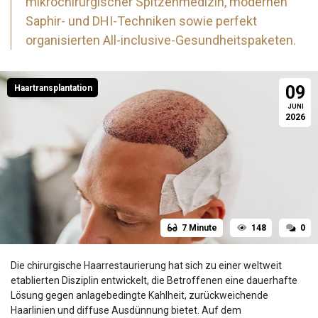
mikrochirurgischer Spitzenmedizin, modernen
Saphir- und DHI-Techniken sowie perfekt
organisierten All-inclusive-Gesundheitspaketen.
09
Haartransplantation
JUNI
2026
7 Minute
148
0
Die chirurgische Haarrestaurierung hat sich zu einer weltweit
etablierten Disziplin entwickelt, die Betroffenen eine dauerhafte
Lösung gegen anlagebedingte Kahlheit, zurückweichende
Haarlinien und diffuse Ausdünnung bietet. Auf dem