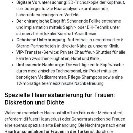
Digitale Voruntersuchung:
3D-Trichoskopie der Kopfhaut,
computergestützte Haaranalyse ve umfassende
Laboruntersuchungen im Vorfeld.
Der chirurgische Eingriff:
Schonende Follikelentnahme
und Implantation mittels Saphir- oder DHI-Technik unter
schmerzfreier lokaler Komfort-Anästhesie.
Gehobene Unterbringung:
Aufenthalt in renommierten 5-
Sterne-Partnerhotels in direkter Nähe zu unserer Klinik.
VIP-Transfer-Service:
Private Chauffeur-Shuttles für alle
Fahrten zwischen Flughafen, Hotel und Klinik.
Umfassende Nachsorge:
Die wichtige erste Kopfwäsche
durch medizinisches Fachpersonal, ein Paket mit allen
benötigten Medikamenten, Pflege-Shampoos sowie eine
12-monatige telemedizinische Nachbetreuung.
Spezielle Haarrestaurierung für Frauen:
Diskretion und Dichte
Während männlicher Haarausfall oft im Fokus der Medien steht,
erfordern diffuser Haarverlust oder Geheimratsecken bei Frauen
eine ebenso spezialisierte Behandlung. Die Nachfrage nach einer
Haartransplantation für Frauen in der Türkei
ist durch die