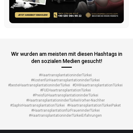
Wir wurden am meisten mit diesen Hashtags in
den sozialen Medien gesucht!
#HaartransplantationinderTürkei
#KostenfürHaartransplantationinderTürkei
#besteHaartransplantationinderTürkei
#DHIHaartransplantationTürkei
#FUEHaartransplantationTürkei
#PreisfürHaartransplantationinderTürkei
#HaartransplantationinderTürkeiVorher-Nachher
#SaphirHaartransplantationTürkei
#HaartransplantationTürkeiPaket
#HaartransplantationfürFraueninderTürkei
#HaartransplantationinderTürkeiErfahrungen