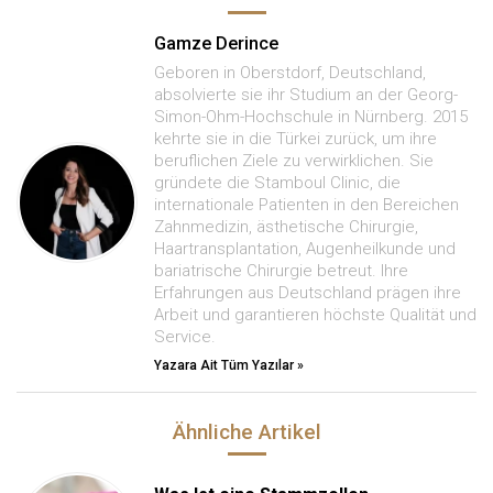
Gamze Derince
Geboren in Oberstdorf, Deutschland,
absolvierte sie ihr Studium an der Georg-
Simon-Ohm-Hochschule in Nürnberg. 2015
kehrte sie in die Türkei zurück, um ihre
beruflichen Ziele zu verwirklichen. Sie
gründete die Stamboul Clinic, die
internationale Patienten in den Bereichen
Zahnmedizin, ästhetische Chirurgie,
Haartransplantation, Augenheilkunde und
bariatrische Chirurgie betreut. Ihre
Erfahrungen aus Deutschland prägen ihre
Arbeit und garantieren höchste Qualität und
Service.
Yazara Ait Tüm Yazılar »
Ähnliche Artikel