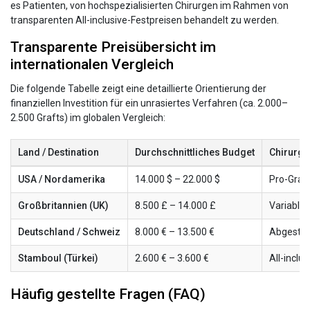
es Patienten, von hochspezialisierten Chirurgen im Rahmen von
transparenten All-inclusive-Festpreisen behandelt zu werden.
Transparente Preisübersicht im
internationalen Vergleich
Die folgende Tabelle zeigt eine detaillierte Orientierung der
finanziellen Investition für ein unrasiertes Verfahren (ca. 2.000–
2.500 Grafts) im globalen Vergleich:
Land / Destination
Durchschnittliches Budget
Chirurgi
USA / Nordamerika
14.000 $ – 22.000 $
Pro-Graf
Großbritannien (UK)
8.500 £ – 14.000 £
Variable
Deutschland / Schweiz
8.000 € – 13.500 €
Abgestuf
Stamboul (Türkei)
2.600 € – 3.600 €
All-inclu
Häufig gestellte Fragen (FAQ)