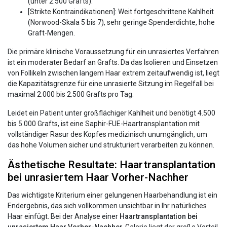
(unter 2.500 Grafts).
[Strikte Kontraindikationen]: Weit fortgeschrittene Kahlheit
(Norwood-Skala 5 bis 7), sehr geringe Spenderdichte, hohe
Graft-Mengen.
Die primäre klinische Voraussetzung für ein unrasiertes Verfahren
ist ein moderater Bedarf an Grafts. Da das Isolieren und Einsetzen
von Follikeln zwischen langem Haar extrem zeitaufwendig ist, liegt
die Kapazitätsgrenze für eine unrasierte Sitzung im Regelfall bei
maximal 2.000 bis 2.500 Grafts pro Tag.
Leidet ein Patient unter großflächiger Kahlheit und benötigt 4.500
bis 5.000 Grafts, ist eine Saphir-FUE-Haartransplantation mit
vollständiger Rasur des Kopfes medizinisch unumgänglich, um
das hohe Volumen sicher und strukturiert verarbeiten zu können.
Ästhetische Resultate: Haartransplantation
bei unrasiertem Haar Vorher-Nachher
Das wichtigste Kriterium einer gelungenen Haarbehandlung ist ein
Endergebnis, das sich vollkommen unsichtbar in Ihr natürliches
Haar einfügt. Bei der Analyse einer
Haartransplantation bei
unrasiertem Haar Vorher-Nachher
-Galerie liegt der große Vorteil