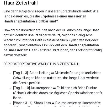
Haar Zeitstrahl
Eine der häufigsten Fragen in unserer Sprechstunde lautet:
Wie
lange dauert es, bis die Ergebnisse einer unrasierten
Haartransplantation sichtbar sind?
Obwohl die unmittelbare Zeit nach der OP durch das lange Haar
optisch deutlich unauffälliger verläuft, folgt das biologische
Wachstum unter der Haut exakt denselben Zyklen wie bei jeder
anderen Transplantation. Ein Blick auf den
Haartransplantation
bei unrasiertem Haar Zeitstrahl
hilft Ihnen, den Fortschritt richtig
einzuschätzen:
DER POSTOPERATIVE WACHSTUMS-ZEITSTRAHL:
[Tag 1 - 3]: Akute Heilung ➡️ Minimale Rötungen und leichte
Schwellungen können auftreten; das lange Haar verdeckt
die Areale perfekt.
[Tag 4 - 10]: Krustenphase ➡️ Es bilden sich feine Punkte
(Schorf), die sich durch die täglichen Spezialwäschen sanft
lösen.
[Woche 3 - 4]: Shock Loss ➡️ Die implantierten Haarschäfte