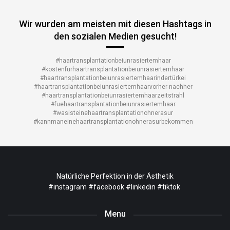
Wir wurden am meisten mit diesen Hashtags in
den sozialen Medien gesucht!
#haartransplantationbeiunrasiertemhaar
#kostenfürhaartransplantationbeiunrasiertemhaar
#haartransplantationbeiunrasiertemhaarindertürkei
#haartransplantationbeiunrasiertemhaarvorher-nachher
#haartransplantationbeiunrasiertemhaarzeitstrahl
#fuehaartransplantationbeiunrasiertemhaar
#wasisteinehaartransplantationohnerasur
#kannmaneinehaartransplantationohnerasurbekommen
Natürliche Perfektion in der Ästhetik
#instagram
#facebook
#linkedin
#tiktok
Menu