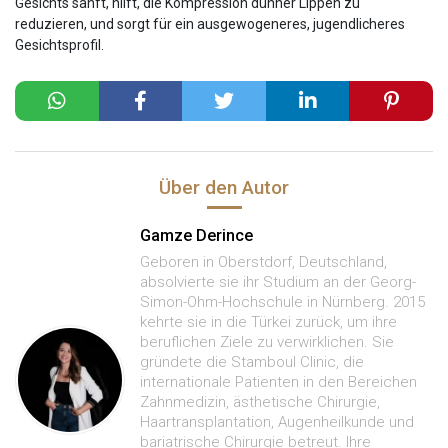
Gesichts sanft, hilft, die Kompression dünner Lippen zu
reduzieren, und sorgt für ein ausgewogeneres, jugendlicheres
Gesichtsprofil.
Über den Autor
Gamze Derince
Geboren in Oberstdorf, Deutschland,
absolvierte sie ihr Studium an der Georg-
Simon-Ohm-Hochschule in Nürnberg. 2015
kehrte sie in die Türkei zurück, um ihre
beruflichen Ziele zu verwirklichen. Sie
gründete die Stamboul Clinic, die
internationale Patienten in den Bereichen
Zahnmedizin, ästhetische Chirurgie,
Haartransplantation, Augenheilkunde und
bariatrische Chirurgie betreut. Ihre