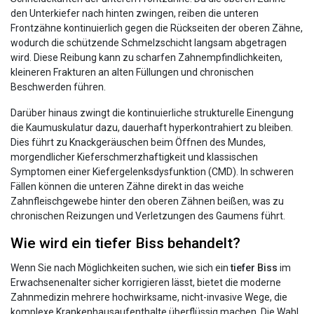
den Unterkiefer nach hinten zwingen, reiben die unteren
Frontzähne kontinuierlich gegen die Rückseiten der oberen Zähne,
wodurch die schützende Schmelzschicht langsam abgetragen
wird. Diese Reibung kann zu scharfen Zahnempfindlichkeiten,
kleineren Frakturen an alten Füllungen und chronischen
Beschwerden führen.
Darüber hinaus zwingt die kontinuierliche strukturelle Einengung
die Kaumuskulatur dazu, dauerhaft hyperkontrahiert zu bleiben.
Dies führt zu Knackgeräuschen beim Öffnen des Mundes,
morgendlicher Kieferschmerzhaftigkeit und klassischen
Symptomen einer Kiefergelenksdysfunktion (CMD). In schweren
Fällen können die unteren Zähne direkt in das weiche
Zahnfleischgewebe hinter den oberen Zähnen beißen, was zu
chronischen Reizungen und Verletzungen des Gaumens führt.
Wie wird ein tiefer Biss behandelt?
Wenn Sie nach Möglichkeiten suchen, wie sich ein
tiefer Biss
im
Erwachsenenalter sicher korrigieren lässt, bietet die moderne
Zahnmedizin mehrere hochwirksame, nicht-invasive Wege, die
komplexe Krankenhausaufenthalte überflüssig machen. Die Wahl