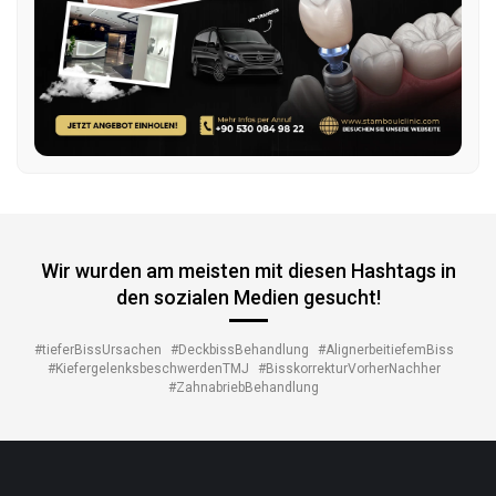
Wir wurden am meisten mit diesen Hashtags in
den sozialen Medien gesucht!
#tieferBissUrsachen
#DeckbissBehandlung
#AlignerbeitiefemBiss
#KiefergelenksbeschwerdenTMJ
#BisskorrekturVorherNachher
#ZahnabriebBehandlung