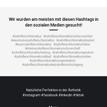
Wir wurden am meisten mit diesen Hashtags in
den sozialen Medien gesucht!
#zahnfleischkorrektur
#zahnfleischkorrekturvorher-nachher
#wasisteinezahnfleischkorrektur
#zahnfleischkorrekturkosten
#laser-zahnfleischkorrektur
#zahnfleischkorrekturtürkei
#isteinezahnfleischkorrekturschmerzhaft
#zahnfleischkorrekturheilung
#zahnfleischkorrekturoperation
#zahnfleischkorrekturablauf
#zahnfleischkorrekturrisiken
#zahnfleischkorrekturregeneration
#zahnfleischkorrekturbeizahnfleischrückgang
Natürliche Perfektion in der Ästhetik
#instagram
#facebook
#linkedin
#tiktok