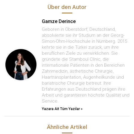
Über den Autor
Gamze Derince
Geboren in Oberstdorf, Deutschland,
absolvierte sie ihr Studium an der Georg-
Simon-Ohm-Hochschule in Nürnberg. 2015
kehrte sie in die Türkei zurück, um ihre
beruflichen Ziele zu verwirklichen. Sie
gründete die Stamboul Clinic, die
internationale Patienten in den Bereichen
Zahnmedizin, ästhetische Chirurgie,
Haartransplantation, Augenheilkunde und
bariatrische Chirurgie betreut. Ihre
Erfahrungen aus Deutschland prägen ihre
Arbeit und garantieren höchste Qualität und
Service.
Yazara Ait Tüm Yazılar »
Ähnliche Artikel