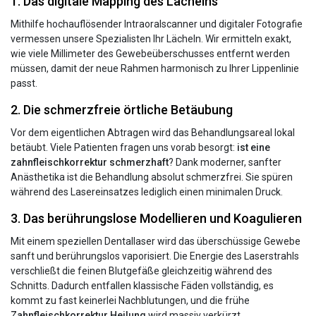
1. Das digitale Mapping des Lächelns
Mithilfe hochauflösender Intraoralscanner und digitaler Fotografie
vermessen unsere Spezialisten Ihr Lächeln. Wir ermitteln exakt,
wie viele Millimeter des Gewebeüberschusses entfernt werden
müssen, damit der neue Rahmen harmonisch zu Ihrer Lippenlinie
passt.
2. Die schmerzfreie örtliche Betäubung
Vor dem eigentlichen Abtragen wird das Behandlungsareal lokal
betäubt. Viele Patienten fragen uns vorab besorgt:
ist eine
zahnfleischkorrektur schmerzhaft
? Dank moderner, sanfter
Anästhetika ist die Behandlung absolut schmerzfrei. Sie spüren
während des Lasereinsatzes lediglich einen minimalen Druck.
3. Das berührungslose Modellieren und Koagulieren
Mit einem speziellen Dentallaser wird das überschüssige Gewebe
sanft und berührungslos vaporisiert. Die Energie des Laserstrahls
verschließt die feinen Blutgefäße gleichzeitig während des
Schnitts. Dadurch entfallen klassische Fäden vollständig, es
kommt zu fast keinerlei Nachblutungen, und die frühe
Zahnfleischkorrektur Heilung
wird massiv verkürzt.