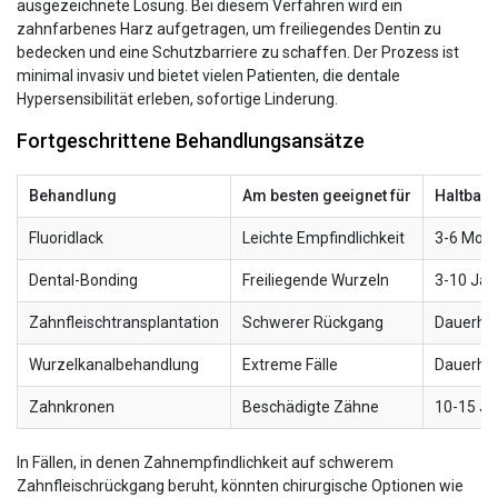
ausgezeichnete Lösung. Bei diesem Verfahren wird ein
zahnfarbenes Harz aufgetragen, um freiliegendes Dentin zu
bedecken und eine Schutzbarriere zu schaffen. Der Prozess ist
minimal invasiv und bietet vielen Patienten, die dentale
Hypersensibilität erleben, sofortige Linderung.
Fortgeschrittene Behandlungsansätze
Behandlung
Am besten geeignet für
Haltbark
Fluoridlack
Leichte Empfindlichkeit
3-6 Mon
Dental-Bonding
Freiliegende Wurzeln
3-10 Jah
Zahnfleischtransplantation
Schwerer Rückgang
Dauerha
Wurzelkanalbehandlung
Extreme Fälle
Dauerha
Zahnkronen
Beschädigte Zähne
10-15 Ja
In Fällen, in denen Zahnempfindlichkeit auf schwerem
Zahnfleischrückgang beruht, könnten chirurgische Optionen wie