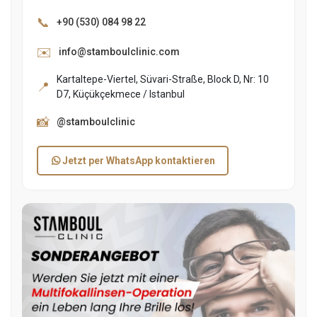
📞
+90 (530) 084 98 22
✉️
info@stamboulclinic.com
Kartaltepe-Viertel, Süvari-Straße, Block D, Nr: 10
📍
D7, Küçükçekmece / Istanbul
📸
@stamboulclinic
Jetzt per WhatsApp kontaktieren