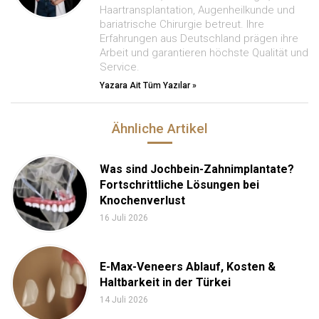
Haartransplantation, Augenheilkunde und
bariatrische Chirurgie betreut. Ihre
Erfahrungen aus Deutschland prägen ihre
Arbeit und garantieren höchste Qualität und
Service.
Yazara Ait Tüm Yazılar »
Ähnliche Artikel
Was sind Jochbein-Zahnimplantate?
Fortschrittliche Lösungen bei
Knochenverlust
16 Juli 2026
E-Max-Veneers Ablauf, Kosten &
Haltbarkeit in der Türkei
14 Juli 2026