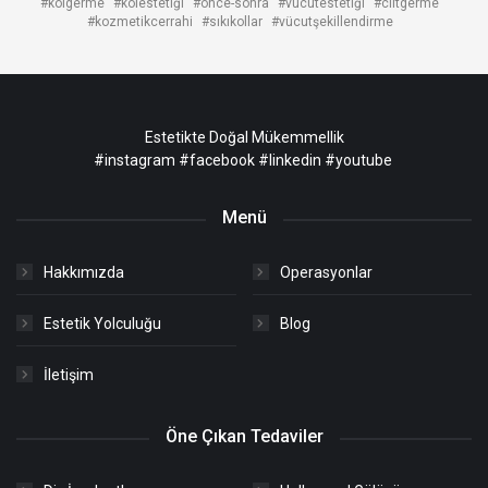
#kolgerme
#kolestetiği
#önce-sonra
#vücutestetiği
#ciltgerme
#kozmetikcerrahi
#sıkıkollar
#vücutşekillendirme
Estetikte Doğal Mükemmellik
#instagram
#facebook
#linkedin
#youtube
Menü
Hakkımızda
Operasyonlar
Estetik Yolculuğu
Blog
İletişim
Öne Çıkan Tedaviler